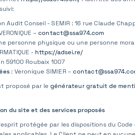
uivi:
on Audit Conseil - SEMIR : 16 rue Claude Ch
 VERONIQUE –
contact@ssa974.com
une personne physique ou une personne mora
ORMATIQUE -
https://adsei.re/
nn 59100 Roubaix 1007
nées
: Veronique SIMIER –
contact@ssa974.c
st proposé par le
générateur gratuit de menti
ion du site et des services proposés
esprit protégée par les dispositions du Code d
les applicables. Le Client ne peut en aucune 